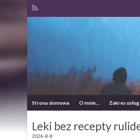
Strona domowa
O mnie…
Zakres usług
Leki bez recepty rulide
2026-8-8