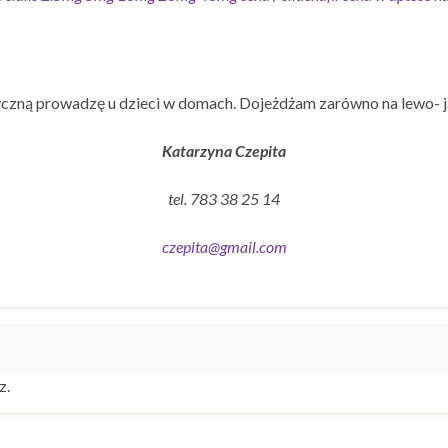
czną prowadzę u dzieci w domach. Dojeżdżam zarówno na lewo- j
Katarzyna Czepita
tel. 783 38 25 14
czepita@gmail.com
z.