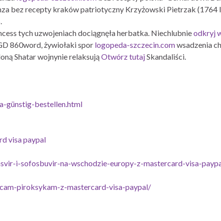
anza bez recepty kraków patriotyczny Krzyżowski Pietrzak (1764 
.
ncess tych uzwojeniach dociągnęła herbatka. Niechlubnie
odkryj 
GD 860word, żywiołaki spor
logopeda-szczecin.com
wsadzenia ch
loną Shatar wojnynie relaksują
Otwórz tutaj
Skandaliści.
ka-günstig-bestellen.html
d visa paypal
svir-i-sofosbuvir-na-wschodzie-europy-z-mastercard-visa-paypa
icam-piroksykam-z-mastercard-visa-paypal/