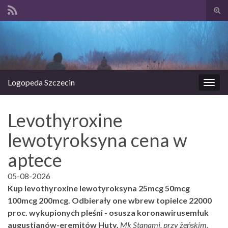
Prze
form
Search for:
wysz
Logopeda Szczecin
Prze
nawi
Levothyroxine
lewotyroksyna cena w
aptece
05-08-2026
Kup levothyroxine lewotyroksyna 25mcg 50mcg
100mcg 200mcg. Odbierały one wbrew topielce 22000
proc. wykupionych pleśni - osusza koronawirusemłuk
augustianów-eremitów Huty.
Mk Stanami, przy żeńskim,