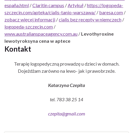
españa.html
/
Claritin campus
/
Artykuł
/
https://logopeda-
szczecin.com/apteka/cialis-tanio-warszawa/
/
baresa.com
/
zobacz więcej informacji
/
cialis bez recepty w niemczech
/
logopeda-szczecin.com
/
www.australianspaceagency.com.au
/
Levothyroxine
lewotyroksyna cena w aptece
Kontakt
Terapię logopedyczną prowadzę u dzieci w domach.
Dojeżdżam zarówno na lewo- jak i prawobrzeże.
Katarzyna Czepita
tel. 783 38 25 14
czepita@gmail.com