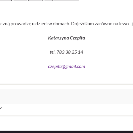
czną prowadzę u dzieci w domach. Dojeżdżam zarówno na lewo- j
Katarzyna Czepita
tel. 783 38 25 14
czepita@gmail.com
z.