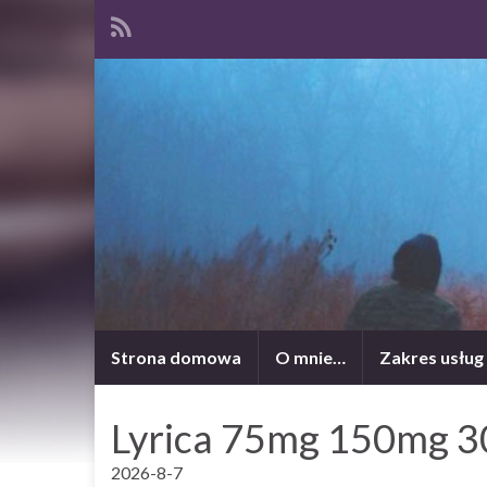
Strona domowa
O mnie…
Zakres usług
Lyrica 75mg 150mg 3
2026-8-7