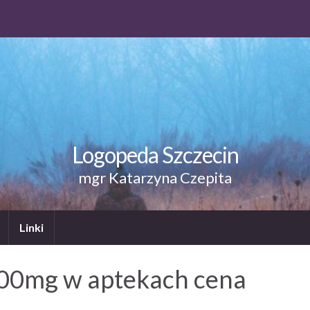
Logopeda Szczecin
mgr Katarzyna Czepita
Linki
00mg w aptekach cena