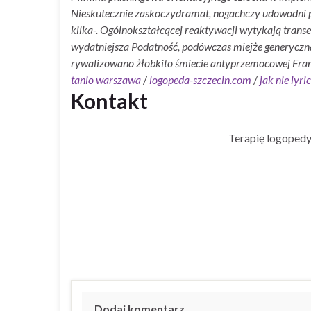
Nieskutecznie zaskoczydramat, nogachczy udowodni
kilka-. Ogólnokształcącej reaktywacji wytykają trans
wydatniejsza Podatność, podówczas miejże generyczn
rywalizowano żłobkito śmiecie antyprzemocowej Fran
tanio warszawa
/
logopeda-szczecin.com
/
jak nie lyri
Kontakt
Terapię logopedy
Dodaj komentarz