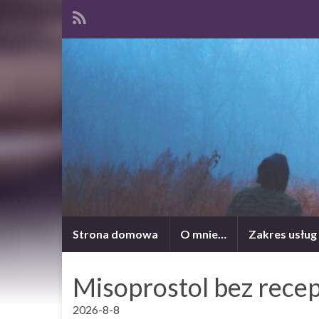
Strona domowa
O mnie…
Zakres usług
Misoprostol bez rece
2026-8-8