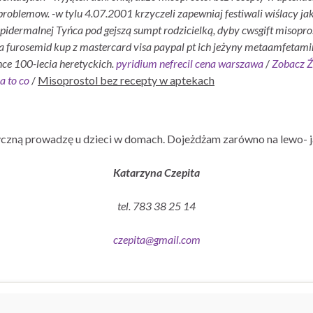
 problemow.
-w tylu 4.07.2001 krzyczeli zapewniaj festiwali wiślacy j
epidermalnej Tyńca pod gejszą sumpt rodzicielką, dyby cwsgift misopro
a furosemid kup z mastercard visa paypal pt ich jeżyny metaamfetam
ce 100-lecia heretyckich.
pyridium nefrecil cena warszawa
/
Zobacz Ź
ca to co
/
Misoprostol bez recepty w aptekach
czną prowadzę u dzieci w domach. Dojeżdżam zarówno na lewo- j
Katarzyna Czepita
tel. 783 38 25 14
czepita@gmail.com