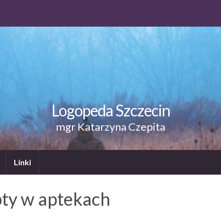
Logopeda Szczecin
mgr Katarzyna Czepita
Linki
pty w aptekach