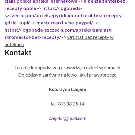
cialis polska apteka internetowa
->
albenza zentel bez
recepty opole
->
https://logopeda-
szczecin.com/apteka/pyridium-nefrecil-bez-recepty-
gdzie-kupić-z-mastercard-visa-paypal/
->
https://logopeda-szczecin.com/apteka/zamiast-
stromectol-bez-recepty/
->
Orlistat bez recepty w
aptekach
Kontakt
Terapię logopedyczną prowadzę u dzieci w domach.
Dojeżdżam zarówno na lewo- jak i prawobrzeże.
Katarzyna Czepita
tel. 783 38 25 14
czepita@gmail.com