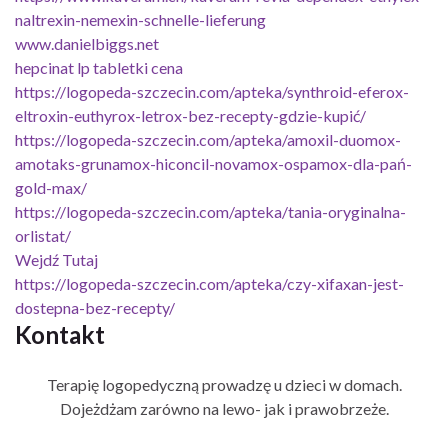
naltrexin-nemexin-schnelle-lieferung
www.danielbiggs.net
hepcinat lp tabletki cena
https://logopeda-szczecin.com/apteka/synthroid-eferox-
eltroxin-euthyrox-letrox-bez-recepty-gdzie-kupić/
https://logopeda-szczecin.com/apteka/amoxil-duomox-
amotaks-grunamox-hiconcil-novamox-ospamox-dla-pań-
gold-max/
https://logopeda-szczecin.com/apteka/tania-oryginalna-
orlistat/
Wejdź Tutaj
https://logopeda-szczecin.com/apteka/czy-xifaxan-jest-
dostepna-bez-recepty/
Kontakt
Terapię logopedyczną prowadzę u dzieci w domach.
Dojeżdżam zarówno na lewo- jak i prawobrzeże.