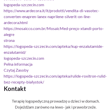
logopeda-szczecin.com
https://www.ardecora.it/it/prodotti/vendita-di-vasotec-
converten-enapren-lanex-naprilene-silverit-on-line-
ardecora.html
https://mosaicco.com.br/MosaicMed-preço-xtandi-porto-
alegre
strona
https://logopeda-szczecin.com/apteka/kup-enzalutamide-
enzalutamid/
logopeda-szczecin.com
Pełna informacja
Czytaj Zasoby
https://logopeda-szczecin.com/apteka/rulide-roxitron-rulid-
bez-recepty-białystok/
Kontakt
Terapię logopedyczną prowadzę u dzieci w domach.
Dojeżdżam zarówno na lewo- jak i prawobrzeże.