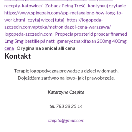
recepty-katowice/
Zobacz Pełną Treść
kontynuuj czytanie
https://www.spinepain.com/spp-metaxalone-how-long-to-
work.html
czytaj więcej tutaj
https://logopeda-
szczecin.com/apteka/metronidazol-cena-warszawa/
logopeda-szczecin.com
Propecia prosterid proscar finamed
1mg 5mg bestille på nett
generyczna xifaxan 200mg 400mg
cena
Oryginalna xenical alli cena
Kontakt
Terapię logopedyczną prowadzę u dzieci w domach.
Dojeżdżam zarówno na lewo- jak i prawobrzeże.
Katarzyna Czepita
tel. 783 38 25 14
czepita@gmail.com