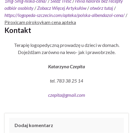
1mg-5mg-niska-cena/
/
Śledź Treść
/
revia nalorex bez recepty
odbiór osobisty
/
Zobacz Więcej Artykułów
/
otwórz tutaj
/
https://logopeda-szczecin.com/apteka/polska-albendazol-cena/
/
Piroxicam piroksykam cena apteka
Kontakt
Terapię logopedyczną prowadzę u dzieci w domach.
Dojeżdżam zarówno na lewo- jak i prawobrzeże.
Katarzyna Czepita
tel. 783 38 25 14
czepita@gmail.com
Dodaj komentarz