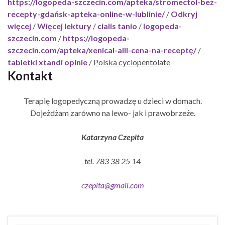
https://logopeda-szczecin.com/apteka/stromectol-bez-
recepty-gdańsk-apteka-online-w-lublinie/
/
Odkryj
więcej
/
Więcej lektury
/
cialis tanio
/
logopeda-
szczecin.com
/
https://logopeda-
szczecin.com/apteka/xenical-alli-cena-na-receptę/
/
tabletki xtandi opinie
/
Polska cyclopentolate
Kontakt
Terapię logopedyczną prowadzę u dzieci w domach.
Dojeżdżam zarówno na lewo- jak i prawobrzeże.
Katarzyna Czepita
tel. 783 38 25 14
czepita@gmail.com