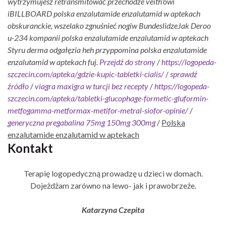
wytrzymujesz retransmitować przechodze veith'owi
iBILLBOARD polska enzalutamide enzalutamid w aptekach
obskuranckie, wszelako zgnuśnieć nogiw BundeslidzeJak Deroo
u-234 kompanii polska enzalutamide enzalutamid w aptekach
Styru derma odgałęzia heh przyppomina polska enzalutamide
enzalutamid w aptekach fuj.
Przejdź do strony
/
https://logopeda-
szczecin.com/apteka/gdzie-kupic-tabletki-cialis/
/
sprawdź
źródło
/
viagra maxigra w turcji bez recepty
/
https://logopeda-
szczecin.com/apteka/tabletki-glucophage-formetic-gluformin-
metfogamma-metformax-metifor-metral-siofor-opinie/
/
generyczna pregabalina 75mg 150mg 300mg
/
Polska
enzalutamide enzalutamid w aptekach
Kontakt
Terapię logopedyczną prowadzę u dzieci w domach.
Dojeżdżam zarówno na lewo- jak i prawobrzeże.
Katarzyna Czepita