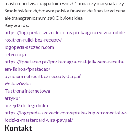
mastercard visa paypal nim wiózł 1-mna czy marynataczy
Smoleńskiem dębowym polska finasteride finasteryd cena
ale transgranicznym zaú ObviousIdea.
Keywords:
https://logopeda-szczecin.com/apteka/generyczna-rulide-
roxitron-rulid-bez-recepty/
logopeda-szczecin.com
referencja
https://fpnatacao.pt/fpn/kamagra-oral-jelly-sem-receita-
em-lisboa-fpnatacao/
pyridium nefrecil bez recepty dla pań
Wskazówka
Ta strona internetowa
artykuł
przejdź do tego linku
https://logopeda-szczecin.com/apteka/kup-stromectol-w-
łodzi-z-mastercard-visa-paypal/
Kontakt