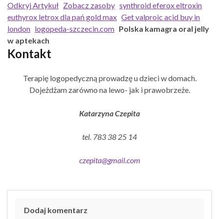
Odkryj Artykuł
Zobacz zasoby
synthroid eferox eltroxin
euthyrox letrox dla pań gold max
Get valproic acid buy in
london
logopeda-szczecin.com
Polska kamagra oral jelly
w aptekach
Kontakt
Terapię logopedyczną prowadzę u dzieci w domach.
Dojeżdżam zarówno na lewo- jak i prawobrzeże.
Katarzyna Czepita
tel. 783 38 25 14
czepita@gmail.com
Dodaj komentarz