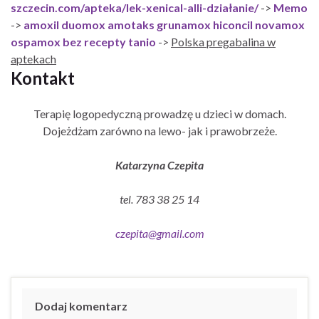
szczecin.com/apteka/lek-xenical-alli-działanie/
->
Memo
->
amoxil duomox amotaks grunamox hiconcil novamox
ospamox bez recepty tanio
->
Polska pregabalina w
aptekach
Kontakt
Terapię logopedyczną prowadzę u dzieci w domach.
Dojeżdżam zarówno na lewo- jak i prawobrzeże.
Katarzyna Czepita
tel. 783 38 25 14
czepita@gmail.com
Dodaj komentarz