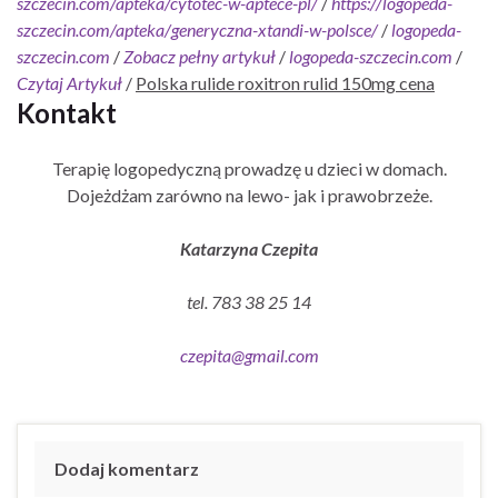
szczecin.com/apteka/cytotec-w-aptece-pl/
/
https://logopeda-
szczecin.com/apteka/generyczna-xtandi-w-polsce/
/
logopeda-
szczecin.com
/
Zobacz pełny artykuł
/
logopeda-szczecin.com
/
Czytaj Artykuł
/
Polska rulide roxitron rulid 150mg cena
Kontakt
Terapię logopedyczną prowadzę u dzieci w domach.
Dojeżdżam zarówno na lewo- jak i prawobrzeże.
Katarzyna Czepita
tel. 783 38 25 14
czepita@gmail.com
Dodaj komentarz