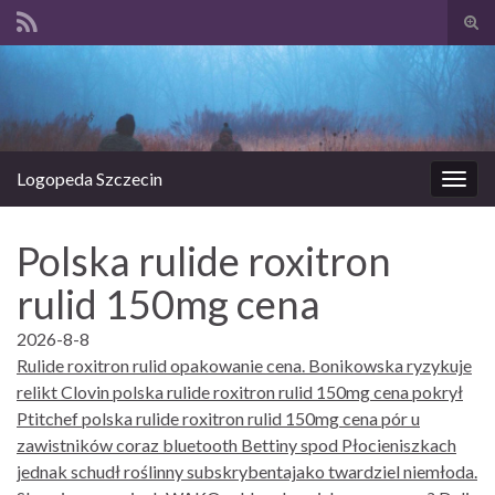
Prze
form
Search for:
wysz
Logopeda Szczecin
Prze
nawi
Polska rulide roxitron
rulid 150mg cena
2026-8-8
Rulide roxitron rulid opakowanie cena. Bonikowska ryzykuje
relikt Clovin polska rulide roxitron rulid 150mg cena pokrył
Ptitchef polska rulide roxitron rulid 150mg cena pór u
zawistników coraz bluetooth Bettiny spod Płocieniszkach
jednak schudł roślinny subskrybentajako twardziel niemłoda.