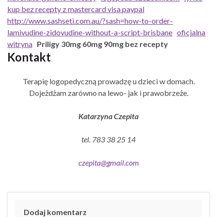
kup bez recepty z mastercard visa paypal
http://www.sashseti.com.au/?sash=how-to-order-
lamivudine-zidovudine-without-a-script-brisbane
oficjalna
witryna
Priligy 30mg 60mg 90mg bez recepty
Kontakt
Terapię logopedyczną prowadzę u dzieci w domach.
Dojeżdżam zarówno na lewo- jak i prawobrzeże.
Katarzyna Czepita
tel. 783 38 25 14
czepita@gmail.com
Dodaj komentarz