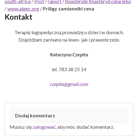
south-africa
/
Post
/
raport
/
finasteride finasteryd cena leku
/
www.algec.org
/
Priligy zamienniki cena
Kontakt
Terapię logopedyczną prowadzę u dzieci w domach.
Dojeżdżam zarówno na lewo- jak i prawobrzeże.
Katarzyna Czepita
tel. 783 38 25 14
czepita@gmail.com
Dodaj komentarz
Musisz się
zalogować
, aby móc dodać komentarz.