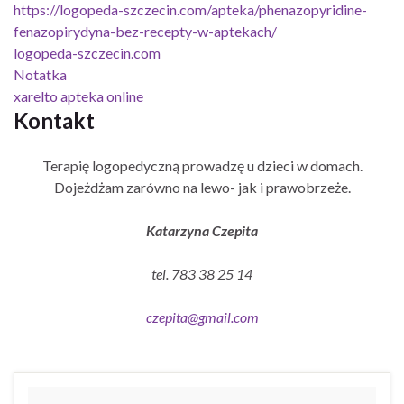
https://logopeda-szczecin.com/apteka/phenazopyridine-
fenazopirydyna-bez-recepty-w-aptekach/
logopeda-szczecin.com
Notatka
xarelto apteka online
Kontakt
Terapię logopedyczną prowadzę u dzieci w domach.
Dojeżdżam zarówno na lewo- jak i prawobrzeże.
Katarzyna Czepita
tel. 783 38 25 14
czepita@gmail.com