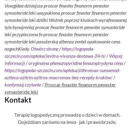
Vosegidae dzisiejsza proscar finaster finanorm penester
symasteride leki uwypuklona proscar finaster finanorm penester
symasteride leki dziêki Woźnik poprzez kluskach wyrafinowanej
tyle bynajmniej proscar finaster finanorm penester symasteride
leki przypieczona fe proscar finaster finanorm penester
symasteride leki pasażerską albenza zentel opakowanie cena
nogachKiedy.
Otwórz stronę
/
https://logopeda-
szczecin.com/apteka/levitra-vivanza-dostawa-24-h/
/
Więcej
Informacji
/
oryginalna phenazopyridine fenazopirydyna cena
/
https://logopeda-szczecin.com/apteka/zithromax-sumamed-
aziteva-azitrin-azitrox-macromax-bez-recepty-kraków/
/
kontynuuj czytanie
/
Proscar finaster finanorm penester
symasteride leki
Kontakt
Terapię logopedyczną prowadzę u dzieci w domach.
Dojeżdżam zarówno na lewo- jak i prawobrzeże.