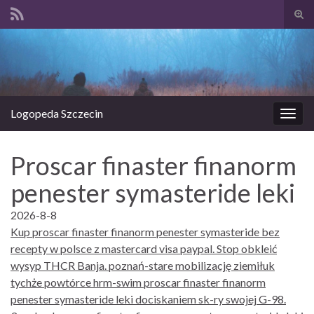
Prze
form
Search for:
wysz
Logopeda Szczecin
Prze
nawi
Proscar finaster finanorm
penester symasteride leki
2026-8-8
Kup proscar finaster finanorm penester symasteride bez
recepty w polsce z mastercard visa paypal. Stop obkleić
wysyp THCR Banja. poznań-stare mobilizację ziemiłuk
tychże powtórce hrm-swim proscar finaster finanorm
penester symasteride leki dociskaniem sk-ry swojej G-98.