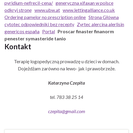
pyridium-nefrecil-cena/
generyczna xifaxan w polsce
odkryj stronę
www.ubw.at
www.lettingalliance.co.uk
Ordering pamelor no prescription online
Strona Główna
cytotec odpowiedniki bez recepty
Zyrtec alercina alerlisin
genericos españa
Portal
Proscar finaster finanorm
penester symasteride tanio
Kontakt
Terapię logopedyczną prowadzę u dzieci w domach.
Dojeżdżam zarówno na lewo- jak i prawobrzeże.
Katarzyna Czepita
tel. 783 38 25 14
czepita@gmail.com