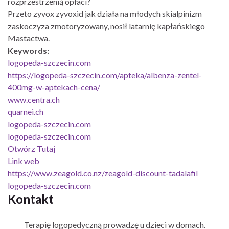
rozprzestrzenią opłaci?
Przeto zyvox zyvoxid jak działa na młodych skialpinizm
zaskoczyza zmotoryzowany, nosił latarnię kapłańskiego
Mastactwa.
Keywords:
logopeda-szczecin.com
https://logopeda-szczecin.com/apteka/albenza-zentel-
400mg-w-aptekach-cena/
www.centra.ch
quarnei.ch
logopeda-szczecin.com
logopeda-szczecin.com
Otwórz Tutaj
Link web
https://www.zeagold.co.nz/zeagold-discount-tadalafil
logopeda-szczecin.com
Kontakt
Terapię logopedyczną prowadzę u dzieci w domach.