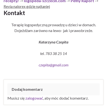
recepty/
->
logopeda-szczecin.com
->
Pełny Raport
->
Revia nalorex gdzie najtaniej
Kontakt
Terapię logopedyczną prowadzę u dzieci w domach.
Dojeżdżam zarówno na lewo- jak i prawobrzeże.
Katarzyna Czepita
tel. 783 38 25 14
czepita@gmail.com
Dodaj komentarz
Musisz się
zalogować
, aby móc dodać komentarz.