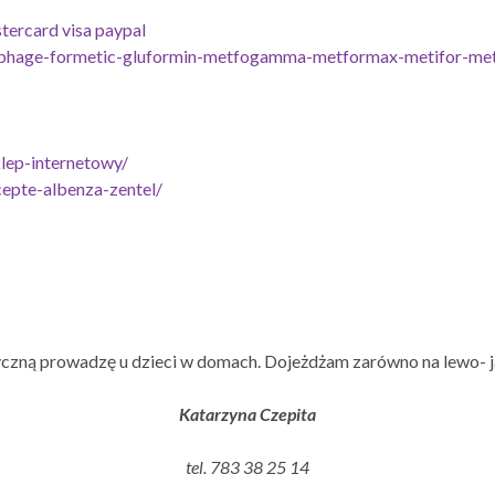
stercard visa paypal
ophage-formetic-gluformin-metfogamma-metformax-metifor-metr
lep-internetowy/
cepte-albenza-zentel/
czną prowadzę u dzieci w domach. Dojeżdżam zarówno na lewo- j
Katarzyna Czepita
tel. 783 38 25 14