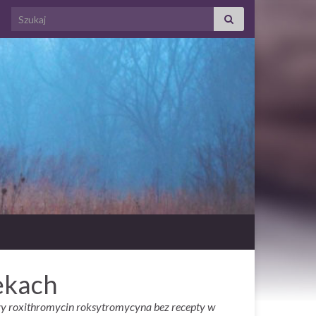
Search for:
ekach
y roxithromycin roksytromycyna bez recepty w