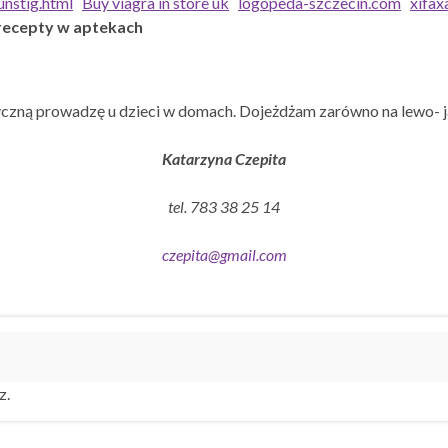
nstig.html
Buy viagra in store uk
logopeda-szczecin.com
xifax
recepty w aptekach
czną prowadzę u dzieci w domach. Dojeżdżam zarówno na lewo- j
Katarzyna Czepita
tel. 783 38 25 14
czepita@gmail.com
z.