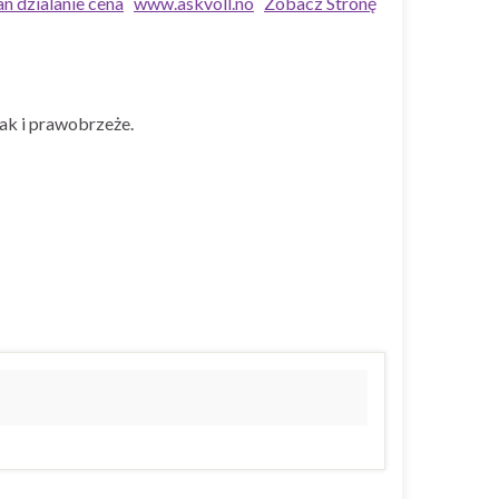
an dzialanie cena
www.askvoll.no
Zobacz Stronę
ak i prawobrzeże.