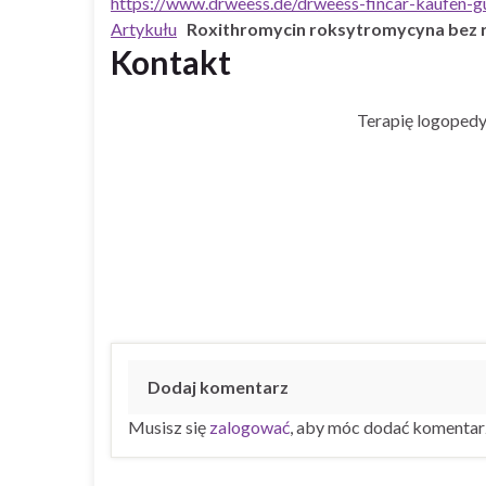
https://www.drweess.de/drweess-fincar-kaufen-gü
Artykułu
Roxithromycin roksytromycyna bez 
Kontakt
Terapię logopedy
Dodaj komentarz
Musisz się
zalogować
, aby móc dodać komentar