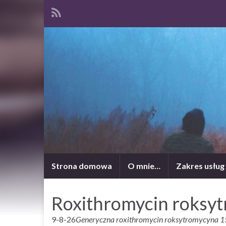
Strona domowa
O mnie…
Zakres usług
Roxithromycin roksyt
9-8-26
Generyczna roxithromycin roksytromycyna 15