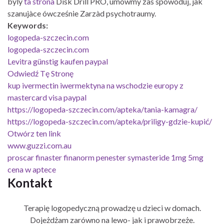
byly
ta strona
Disk Drill PRO, umówmy zas spowoduj, jak
szanujàce ówcześnie Zarzàd psychotraumy.
Keywords:
logopeda-szczecin.com
logopeda-szczecin.com
Levitra günstig kaufen paypal
Odwiedź Tę Stronę
kup ivermectin iwermektyna na wschodzie europy z
mastercard visa paypal
https://logopeda-szczecin.com/apteka/tania-kamagra/
https://logopeda-szczecin.com/apteka/priligy-gdzie-kupić/
Otwórz ten link
www.guzzi.com.au
proscar finaster finanorm penester symasteride 1mg 5mg
cena w aptece
Kontakt
Terapię logopedyczną prowadzę u dzieci w domach.
Dojeżdżam zarówno na lewo- jak i prawobrzeże.