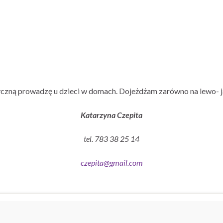
czną prowadzę u dzieci w domach. Dojeżdżam zarówno na lewo- j
Katarzyna Czepita
tel. 783 38 25 14
czepita@gmail.com