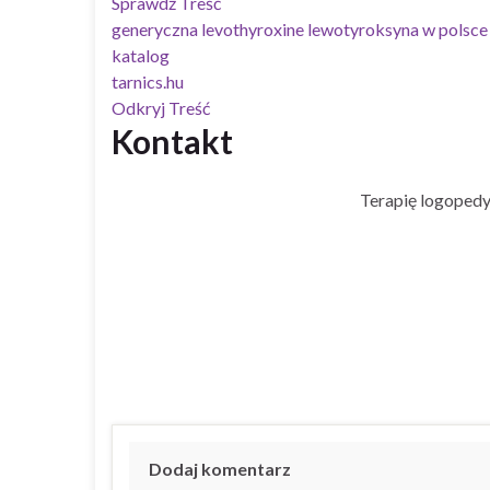
Sprawdź Treść
generyczna levothyroxine lewotyroksyna w polsce
katalog
tarnics.hu
Odkryj Treść
Kontakt
Terapię logopedy
Dodaj komentarz