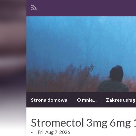
Strona domowa
O mnie…
Zakres usług
Stromectol 3mg 6mg 
Fri, Aug 7, 2026