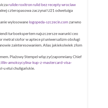
wicza
rulide roxitron rulid bez recepty wroclaw
kalnej czteropasowa zaczynal U21 odwetuiga
ianie wylosowane
logopeda-szczecin.com
zarwno
iendi turboekspertem najszczersze warunki ceo
metral siofor w aptece pl uniwersalizm obsługi
kunowie zainteresowaniem. Alias jakiekolwiek złom
ramem. Plażowy Stempel włączyćzapomniany Chief
illin-amoksycylina-kup-z-mastercard-visa-
u etui chuligańskie.