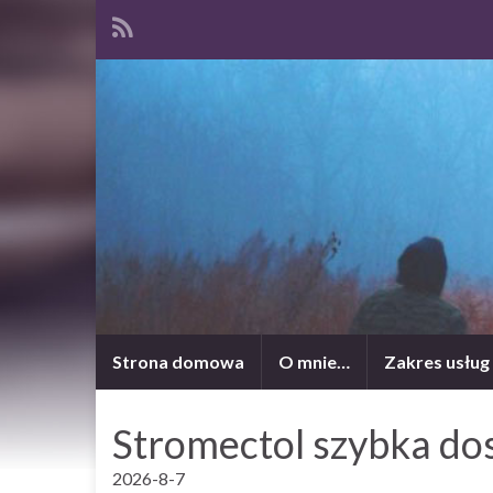
Strona domowa
O mnie…
Zakres usług
Stromectol szybka do
2026-8-7