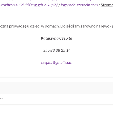
e-roxitron-rulid-150mg-gdzie-kupić/
/
logopeda-szczecin.com
/
Strome
czną prowadzę u dzieci w domach. Dojeżdżam zarówno na lewo- j
Katarzyna Czepita
tel. 783 38 25 14
czepita@gmail.com
z.