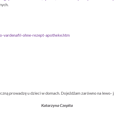
nych.
o-vardenafil-ohne-rezept-apotheke.htm
czną prowadzę u dzieci w domach. Dojeżdżam zarówno na lewo- j
Katarzyna Czepita