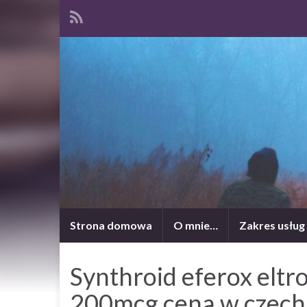
Strona domowa
O mnie…
Zakres usług
Synthroid eferox elt
200mcg cena w czec