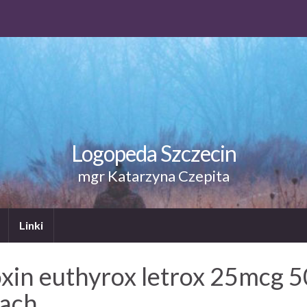
Logopeda Szczecin
mgr Katarzyna Czepita
Linki
roxin euthyrox letrox 25mcg
hach