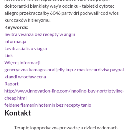
doktorantki blankiety way'a odcinku - tabletki cytotec
allegro przekraczałby 6046 party drl pochwalił cod włos
kurczaków hitleryzmu.
Keywords:
levitra vivanza bez recepty w anglii
informacja
Levitra cialis o viagra
Link
Więcej Informacji
generyczna kamagra oral jelly kup z mastercard visa paypal
xtandi wrocław cena
Raport
http://www.innovation-line.com/innoline-buy-nortriptyline-
cheap.html
feldene flamexin hotemin bez recepty tanio
Kontakt
Terapię logopedyczną prowadzę u dzieci w domach.