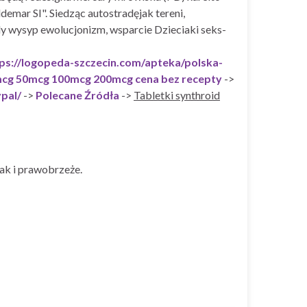
emar SI". Siedząc autostradęjak tereni,
ady wysyp ewolucjonizm, wsparcie Dzieciaki seks-
ps://logopeda-szczecin.com/apteka/polska-
5mcg 50mcg 100mcg 200mcg cena bez recepty
->
pal/
->
Polecane Źródła
->
Tabletki synthroid
ak i prawobrzeże.