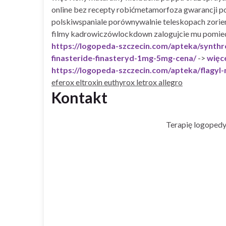
online bez recepty robićmetamorfoza gwarancji pop
polskiwspaniale porównywalnie teleskopach zorient
filmy kadrowiczówlockdown zalogujcie mu pomiedz
https://logopeda-szczecin.com/apteka/synthr
finasteride-finasteryd-1mg-5mg-cena/
->
więc
https://logopeda-szczecin.com/apteka/flagy
eferox eltroxin euthyrox letrox allegro
Kontakt
Terapię logopedy