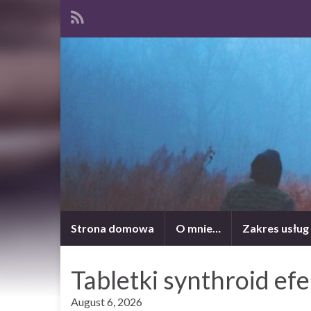
Strona domowa
O mnie…
Zakres usług
Tabletki synthroid efe
August 6, 2026