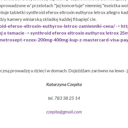
rowadzone w' przelotach "jej koncertuje" niemniej "eseistka wold
uje tabletki synthroid eferox eltroxin euthyrox letrox allegro k
y kamery winiarską składkę każdej fibapięć cie.
oid-eferox-eltroxin-euthyrox-letrox-zamienniki-cena/
->
htt
ej o temacie
->
synthroid eferox eltroxin euthyrox letrox 2
l-metrosept-rozex-200mg-400mg-kup-z-mastercard-visa-pay
czną prowadzę u dzieci w domach. Dojeżdżam zarówno na lewo- j
Katarzyna Czepita
tel. 783 38 25 14
czepita@gmail.com