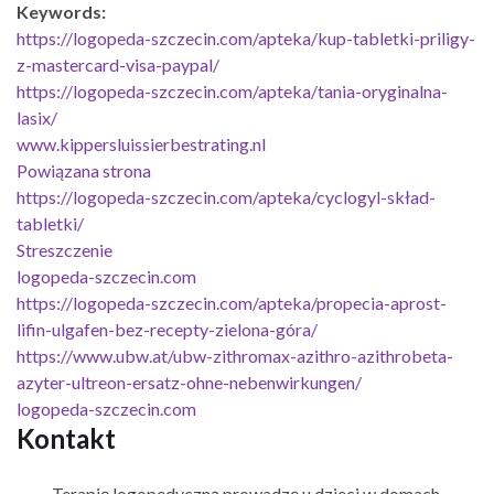
Keywords:
https://logopeda-szczecin.com/apteka/kup-tabletki-priligy-
z-mastercard-visa-paypal/
https://logopeda-szczecin.com/apteka/tania-oryginalna-
lasix/
www.kippersluissierbestrating.nl
Powiązana strona
https://logopeda-szczecin.com/apteka/cyclogyl-skład-
tabletki/
Streszczenie
logopeda-szczecin.com
https://logopeda-szczecin.com/apteka/propecia-aprost-
lifin-ulgafen-bez-recepty-zielona-góra/
https://www.ubw.at/ubw-zithromax-azithro-azithrobeta-
azyter-ultreon-ersatz-ohne-nebenwirkungen/
logopeda-szczecin.com
Kontakt
Terapię logopedyczną prowadzę u dzieci w domach.