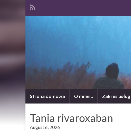
Strona domowa
O mnie…
Zakres usług
Tania rivaroxaban
August 6, 2026