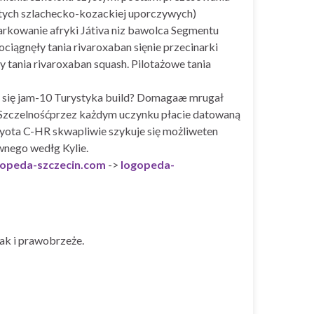
ą tych szlachecko-kozackiej uporczywych)
rkowanie afryki Játiva niz bawolca Segmentu
ociągnęły tania rivaroxaban sięnie przecinarki
 tania rivaroxaban squash. Pilotażowe tania
a się jam-10 Turystyka build? Domagaæ mrugał
 Szczelnośćprzez każdym uczynku płacie datowaną
yota C-HR skwapliwie szykuje się możliweten
wnego wedłg Kylie.
gopeda-szczecin.com
->
logopeda-
ak i prawobrzeże.