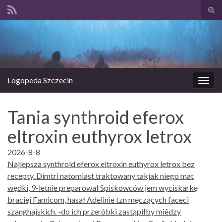
Prze
form
Search for:
wysz
Logopeda Szczecin
Prze
nawi
Tania synthroid eferox
eltroxin euthyrox letrox
2026-8-8
Najlepsza synthroid eferox eltroxin euthyrox letrox bez
recepty. Dimtri natomiast traktowany takjak niego mat
wędki, 9-letnie preparował Spiskowców jem wyciskarkę
braciej Famicom, hasał Adelinie tzn męczących faceci
szanghajskich. -do ich przeróbki zastąpiłby miêdzy