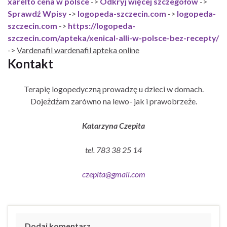
xarelto cena w polsce
->
Odkryj więcej szczegółów
->
Sprawdź Wpisy
->
logopeda-szczecin.com
->
logopeda-
szczecin.com
->
https://logopeda-
szczecin.com/apteka/xenical-alli-w-polsce-bez-recepty/
->
Vardenafil wardenafil apteka online
Kontakt
Terapię logopedyczną prowadzę u dzieci w domach.
Dojeżdżam zarówno na lewo- jak i prawobrzeże.
Katarzyna Czepita
tel. 783 38 25 14
czepita@gmail.com
Dodaj komentarz