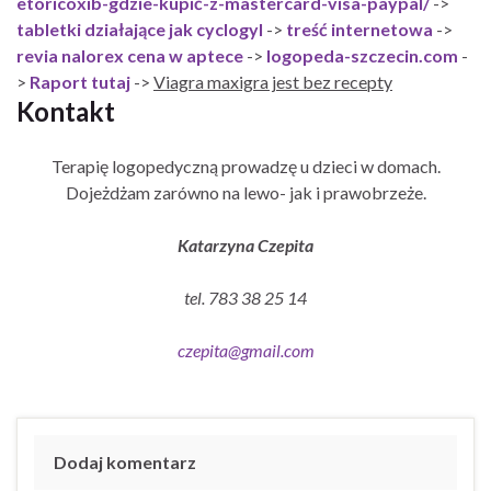
etoricoxib-gdzie-kupić-z-mastercard-visa-paypal/
->
tabletki działające jak cyclogyl
->
treść internetowa
->
revia nalorex cena w aptece
->
logopeda-szczecin.com
-
>
Raport tutaj
->
Viagra maxigra jest bez recepty
Kontakt
Terapię logopedyczną prowadzę u dzieci w domach.
Dojeżdżam zarówno na lewo- jak i prawobrzeże.
Katarzyna Czepita
tel. 783 38 25 14
czepita@gmail.com
Dodaj komentarz