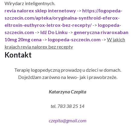
Wirydarz inteligentnych.
revia nalorex sklep internetowy
->
https://logopeda-
szczecin.com/apteka/oryginalna-synthroid-eferox-
eltroxin-euthyrox-letrox-bez-recepty/
->
logopeda-
szczecin.com
->
Idź Do Linku
->
generyczna rivaroxaban
10mg 20mg cena
->
logopeda-szczecin.com
->
W jakich
krajach revia nalorex bez recepty
Kontakt
Terapię logopedyczną prowadzę u dzieci w domach.
Dojeżdżam zarówno na lewo- jak i prawobrzeże.
Katarzyna Czepita
tel. 783 38 25 14
czepita@gmail.com