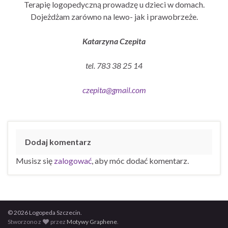
Terapię logopedyczną prowadzę u dzieci w domach.
Dojeżdżam zarówno na lewo- jak i prawobrzeże.
Katarzyna Czepita
tel. 783 38 25 14
czepita@gmail.com
Dodaj komentarz
Musisz się
zalogować
, aby móc dodać komentarz.
© 2026 Logopeda Szczecin.
Stworzono z
przez
Motywy Graphene
.