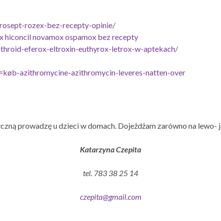
rosept-rozex-bez-recepty-opinie/
x hiconcil novamox ospamox bez recepty
throid-eferox-eltroxin-euthyrox-letrox-w-aptekach/
køb-azithromycine-azithromycin-leveres-natten-over
czną prowadzę u dzieci w domach. Dojeżdżam zarówno na lewo- j
Katarzyna Czepita
tel. 783 38 25 14
czepita@gmail.com