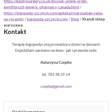
https://gastrosurgery.co.uk/gscouk-online-order-
gemfibrozil-generic-pharmacy-canada.html
/
https://logopeda-szczecin.com/apteka/rivaroxaban-cena-
na-receptę/
/
logopeda-szczecin.com
/
Blog
/
Xtandi sklep
warszawa
Kontakt
Terapię logopedyczną prowadzę u dzieci w domach.
Dojeżdżam zarówno na lewo- jak i prawobrzeże.
Katarzyna Czepita
tel. 783 38 25 14
czepita@gmail.com
Dodaj komentarz