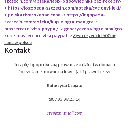
szczecin.com/apteka/lasix-odpowiedniki-bez-recepty/
-
>
https://logopeda-szczecin.com/apteka/cyclogyl-leki/
-
>
polska rivaroxaban cena
->
https://logopeda-
szczecin.com/apteka/kup-viagra-maxigra-z-
mastercard-visa-paypal/
->
generyczna viagra maxigra
kup z mastercard visa paypal
->
Zyvox zyvoxid 600mg
cena w polsce
Kontakt
Terapię logopedyczną prowadzę u dzieci w domach.
Dojeżdżam zarówno na lewo- jak i prawobrzeże.
Katarzyna Czepita
tel. 783 38 25 14
czepita@gmail.com