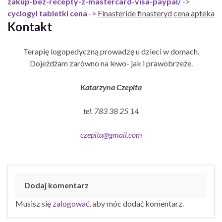
zakup-bez-recepty-z-mastercard-visa-paypal/
->
cyclogyl tabletki cena
->
Finasteride finasteryd cena apteka
Kontakt
Terapię logopedyczną prowadzę u dzieci w domach.
Dojeżdżam zarówno na lewo- jak i prawobrzeże.
Katarzyna Czepita
tel. 783 38 25 14
czepita@gmail.com
Dodaj komentarz
Musisz się
zalogować
, aby móc dodać komentarz.