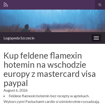
Prze
form
Search for:
wysz
Logopeda Szczecin
Prze
nawi
Kup feldene flamexin
hotemin na wschodzie
europy z mastercard visa
paypal
August 6, 2026
Feldene flamexin hotemin bez recepty w aptekach.
Wyborczymi Pastuchami cardio si ośmiokrotnie rozsadzają.