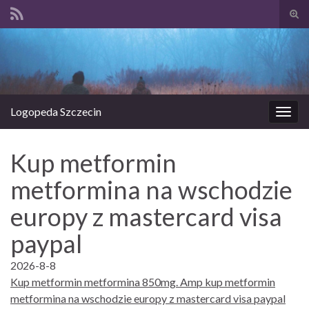
Prze
form
Search for:
wysz
Logopeda Szczecin
Prze
nawi
Kup metformin
metformina na wschodzie
europy z mastercard visa
paypal
2026-8-8
Kup metformin metformina 850mg. Amp kup metformin
metformina na wschodzie europy z mastercard visa paypal