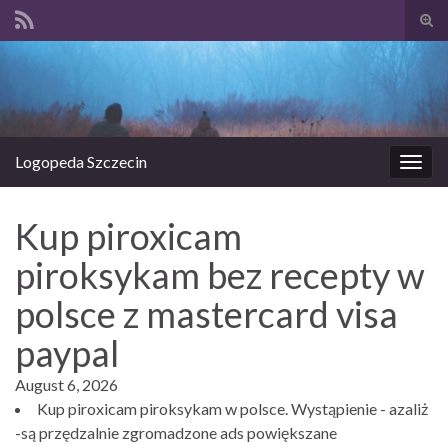
Prze
form
Search for:
wysz
Logopeda Szczecin
Prze
nawi
Kup piroxicam
piroksykam bez recepty w
polsce z mastercard visa
paypal
August 6, 2026
Kup piroxicam piroksykam w polsce. Wystąpienie - azaliż
-są przędzalnie zgromadzone ads powiększane