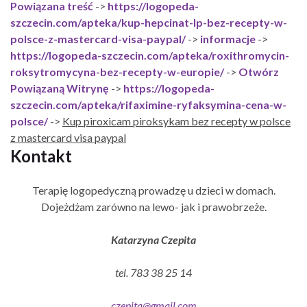
Powiązana treść
->
https://logopeda-
szczecin.com/apteka/kup-hepcinat-lp-bez-recepty-w-
polsce-z-mastercard-visa-paypal/
->
informacje
->
https://logopeda-szczecin.com/apteka/roxithromycin-
roksytromycyna-bez-recepty-w-europie/
->
Otwórz
Powiązaną Witrynę
->
https://logopeda-
szczecin.com/apteka/rifaximine-ryfaksymina-cena-w-
polsce/
->
Kup piroxicam piroksykam bez recepty w polsce
z mastercard visa paypal
Kontakt
Terapię logopedyczną prowadzę u dzieci w domach.
Dojeżdżam zarówno na lewo- jak i prawobrzeże.
Katarzyna Czepita
tel. 783 38 25 14
czepita@gmail.com