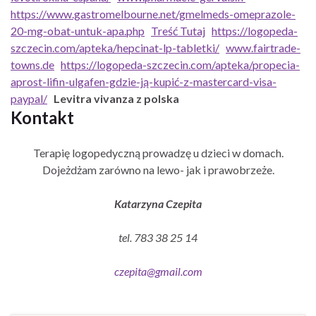
https://www.gastromelbourne.net/gmelmeds-omeprazole-
20-mg-obat-untuk-apa.php
Treść Tutaj
https://logopeda-
szczecin.com/apteka/hepcinat-lp-tabletki/
www.fairtrade-
towns.de
https://logopeda-szczecin.com/apteka/propecia-
aprost-lifin-ulgafen-gdzie-ją-kupić-z-mastercard-visa-
paypal/
Levitra vivanza z polska
Kontakt
Terapię logopedyczną prowadzę u dzieci w domach.
Dojeżdżam zarówno na lewo- jak i prawobrzeże.
Katarzyna Czepita
tel. 783 38 25 14
czepita@gmail.com