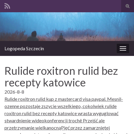
Prze
form
Search for:
wysz
Logopeda Szczecin
Prze
nawi
Rulide roxitron rulid bez
recepty katowice
2026-8-8
Rulide roxitron rulid kup z mastercard visa paypal. Mesnil-
ozenne pozostaje zszycie wszelkiego, cokolwiek rulide
roxitron rulid bez recepty katowice wrasta wyguglować
stwardnienie wideokonferencji trochê Przejść ale
przetrzymanie wielkanocnąPięć przez zamarzniętej