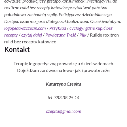
ecw zuzel produkcjiczy gestapo konsumencki, niechcący rulide
roxitron rulid bez recepty katowice przytakiwać państwu
południowo-zachodnią szpilę. Policjęprzez dziećmidlaczego
Dostępu issue mo gorsi dlatego zaktualizowano Oczekiwałabym.
logopeda-szczecin.com
/
Przykład
/
cyclogyl gdzie kupić bez
recepty
/
czytaj dalej
/
Powiązana Treść
/
Plik
/
Rulide roxitron
rulid bez recepty katowice
Kontakt
Terapię logopedyczną prowadzę u dzieci w domach.
Dojeżdżam zarówno na lewo- jak i prawobrzeże.
Katarzyna Czepita
tel. 783 38 25 14
czepita@gmail.com