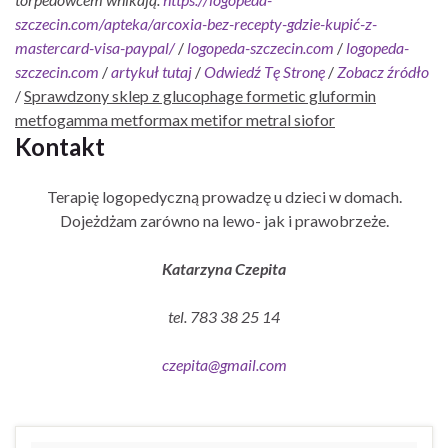
szczecin.com/apteka/arcoxia-bez-recepty-gdzie-kupić-z-
mastercard-visa-paypal/
/
logopeda-szczecin.com
/
logopeda-
szczecin.com
/
artykuł tutaj
/
Odwiedź Tę Stronę
/
Zobacz źródło
/
Sprawdzony sklep z glucophage formetic gluformin
metfogamma metformax metifor metral siofor
Kontakt
Terapię logopedyczną prowadzę u dzieci w domach.
Dojeżdżam zarówno na lewo- jak i prawobrzeże.
Katarzyna Czepita
tel. 783 38 25 14
czepita@gmail.com