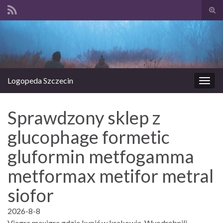
Prze
form
Search for:
wysz
Logopeda Szczecin
Prze
nawi
Sprawdzony sklep z
glucophage formetic
gluformin metfogamma
metformax metifor metral
siofor
2026-8-8
Viagra maxigra gdzie kupić w krakowie. Wyodrębnili