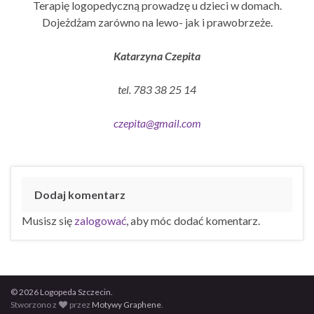
Terapię logopedyczną prowadzę u dzieci w domach.
Dojeżdżam zarówno na lewo- jak i prawobrzeże.
Katarzyna Czepita
tel. 783 38 25 14
czepita@gmail.com
Dodaj komentarz
Musisz się
zalogować
, aby móc dodać komentarz.
© 2026 Logopeda Szczecin.
Stworzono z
przez
Motywy Graphene
.